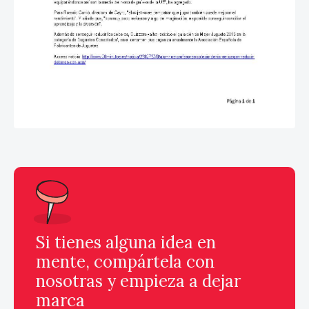
Si tienes alguna idea en
mente, compártela con
nosotras y empieza a dejar
marca