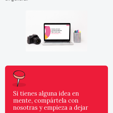
Si tienes alguna idea en
mente, compártela con
nosotras y empieza a dejar